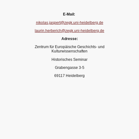
E-Mail:
nikolas.jaspert@zegk.uni-heidelberg.de
laurin.herberich@zegk.uni-heidelberg.de
Adresse:
Zentrum für Europäische Geschichts- und
Kulturwissenschaften
Historisches Seminar
Grabengasse 3-5
69117 Heidelberg
© Arbeitsgemeinschat Iberomediävistik. Alle Rechte vorbehalten.