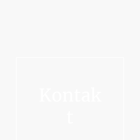
A
rbeitsgemeinschaft
I
m
bero
ediävistik
Kontak
t