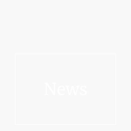
A
rbeitsgemeinschaft
I
m
bero
ediävistik
News